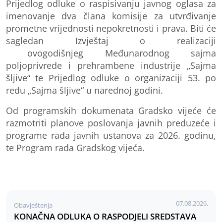
Prijedlog odluke o raspisivanju javnog oglasa za
imenovanje dva člana komisije za utvrđivanje
prometne vrijednosti nepokretnosti i prava. Biti
ć
e
sagledan Izvještaj o realizaciji
ovogodišnjeg
Međunarodnog s
ajma
poljoprivrede i prehrambene industrije „Sajma
šljive“ te Prijedlog odluke o organizaciji
53. po
redu „
Sajma
šljive“
u narednoj godini.
Od programskih dokumenata Gradsko vijeće će
razmotriti planove poslovanja javnih preduzeće i
programe rada javnih ustanova
za 2026. godinu
,
te Program rada Gradskog vijeća
.
07.08.2026.
Obavještenja
KONAČNA ODLUKA O RASPODJELI SREDSTAVA