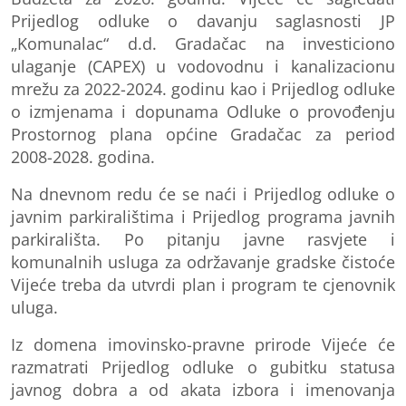
Prijedlog odluke o davanju saglasnosti JP
„Komunalac“ d.d. Gradačac na investiciono
ulaganje (CAPEX) u vodovodnu i kanalizacionu
mrežu za 2022-2024
.
godinu kao i Prijedlog odluke
o izmjenama i dopunama Odluke o provođenju
Prostornog plana općine Gradačac za period
2008-2028. godina.
Na dnevnom redu će se naći i Prijedlog odluke o
javnim parkiralištima i Prijedlog programa javnih
parkirališta.
Po pitanju javne rasvjete i
komunalnih usluga za održavanje gradske čistoće
Vijeće
treba da
utvrdi plan i program te
cjenovnik
uluga.
Iz domena imovinsko-pravne prirode Vijeće će
razmatrati Prijedlog odluke o gubitku statusa
javnog dobra a od akata izbora i imenovanja