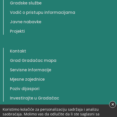
Gradske službe
Vodič o pristupu informacijama
Javne nabavke
Projekti
Kontakt
Grad Gradačac mapa
Servisne informacije
Mjesne zajednice
Poziv dijaspori
Investirajte u Gradačac
×
Koristimo kolačiće za personalizaciju sadržaja i analizu
saobraćaja. Molimo vas da odlučite da li ste saglasni sa