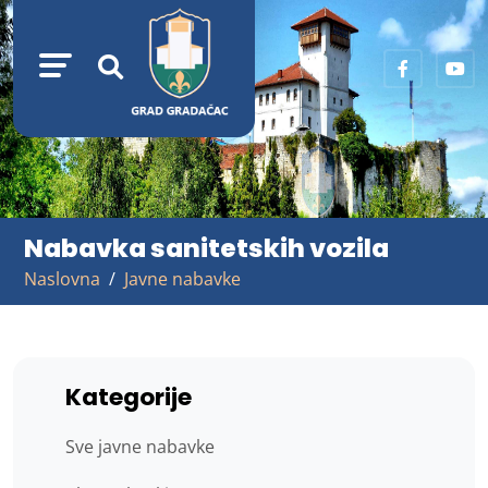
Nabavka sanitetskih vozila
Naslovna
Javne nabavke
Kategorije
Sve javne nabavke