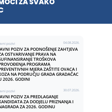
MOĆI ZA SVAKO
C
04.08.2026.
avni pozivi
JAVNI POZIV ZA PODNOŠENJE ZAHTJEVA
ZA OSTVARIVANJE PRAVA NA
SUFINANSIRANJE TROŠKOVA
PROVOĐENJA PROGRAMA
PREVENTIVNIH MJERA ZAŠTITE OVACA I
KOZA NA PODRUČJU GRADA GRADAČAC
U 2026. GODINI
30.07.2026.
avni pozivi
JAVNI POZIV ZA PREDLAGANJE
KANDIDATA ZA DODJELU PRIZNANJA I
NAGRADA ZA 2026. GODINU