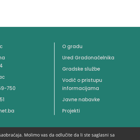
c
O gradu
na
Ured Gradonačelnika
4
Gradske službe
ac
Vodič o pristupu
69-750
informacijama
51
Javne nabavke
net.ba
Projekti
saobraćaja. Molimo vas da odlučite da li ste saglasni sa