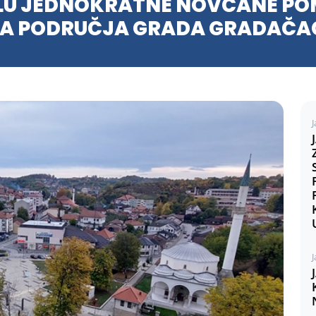
ELU JEDNOKRATNE NOVČANE PO
SA PODRUČJA GRADA GRADAČA
J
J