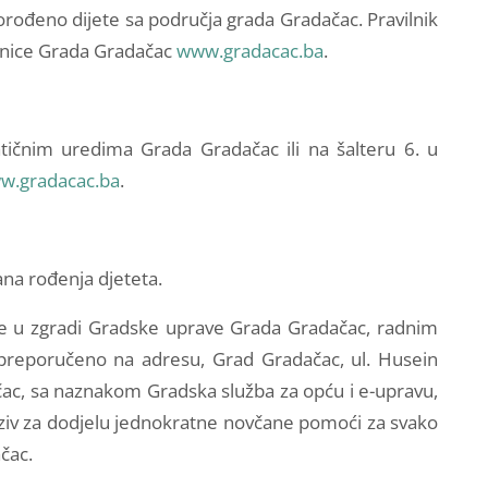
ođeno dijete sa područja grada Gradačac. Pravilnik
anice Grada Gradačac
www.gradacac.ba
.
ičnim uredima Grada Gradačac ili na šalteru 6. u
w.gradacac.ba
.
ana rođenja djeteta.
ale u zgradi Gradske uprave Grada Gradačac, radnim
 preporučeno na adresu, Grad Gradačac, ul. Husein
ac, sa naznakom Gradska služba za opću i e-upravu,
poziv za dodjelu jednokratne novčane pomoći za svako
čac.