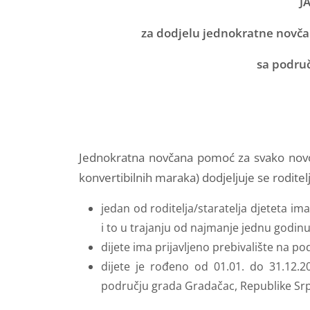
J
za dodjelu jednokratne novča
sa područ
Jednokratna novčana pomoć za svako novo
konvertibilnih maraka) dodjeljuje se roditelju
jedan od roditelja/staratelja djeteta i
i to u trajanju od najmanje jednu godin
dijete ima prijavljeno prebivalište na p
dijete je rođeno od 01.01. do 31.12.
području grada Gradačac, Republike Srpsk