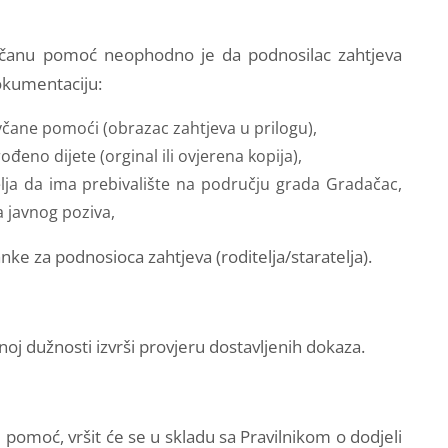
včanu pomoć neophodno je da podnosilac zahtjeva
 dokumentaciju:
čane pomoći (obrazac zahtjeva u prilogu),
đeno dijete (orginal ili ovjerena kopija),
elja da ima prebivalište na području grada Gradačac,
a javnog poziva,
e za podnosioca zahtjeva (roditelja/staratelja).
j dužnosti izvrši provjeru dostavljenih dokaza.
pomoć, vršit će se u skladu sa Pravilnikom o dodjeli