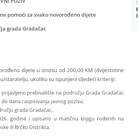
AVNI POZIV
ne pomoći za svako novorođeno dijete
ja grada Gradačac
rođeno dijete u iznosu od 200,00 KM (dvijestotine
/staratelju, ukoliko su ispunjeni sljedeći kriteriji:
ma prijavljeno prebivalište na području Grada Gradačac
u do dana raspisivanja javnog poziva,
odručju grada Gradačac,
2026. godine i upisano u matičnu knjigu rođenih na
e ili Brčko Distrikta.