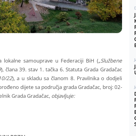
J
 lokalne samouprave u Federaciji BiH („
Službene
9
), člana 39. stav 1. tačka 6. Statuta Grada Gradačac
10/22
), a u skladu sa članom 8. Pravilnika o dodjeli
ođeno dijete sa područja grada Gradačac, broj: 02-
J
elnik Grada Gradačac,
objavljuje: