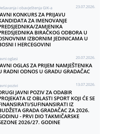
23.07.2026.
Dešavanja i obavještenja GIK-a
JAVNI KONKURS ZA PRIJAVU
KANDIDATA ZA IMENOVANJE
PREDSJEDNIKA/ZAMJENIKA
PREDSJEDNIKA BIRAČKOG ODBORA U
OSNOVNIM IZBORNIM JEDINICAMA U
BOSNI I HERCEGOVINI
20.07.2026.
avni oglasi
JAVNI OGLAS ZA PRIJEM NAMJEŠTENIKA
U RADNI ODNOS U GRADU GRADAČAC
13.07.2026.
avni pozivi
DRUGI JAVNI POZIV ZA ODABIR
PROJEKATA IZ OBLASTI SPORT KOJI ĆE SE
FINANSIRATI/SUFINANSIRATI IZ
BUDŽETA GRADA GRADAČAC ZA 2026.
GODINU - PRVI DIO TAKMIČARSKE
SEZONE 2026/27. GODINE