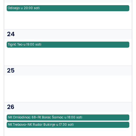
Odiseja u 20:00 sati
24
Tigrić Teo u 19:00 sati
25
26
NK Omladinac 68-FK Borac Šamac u 18:00 sati
NK Trebava-NK Rudar Bukinje u 17:30 sati