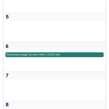
5
6
Promocija knjige "Ja sam Alen" u 19:00 sati
7
8