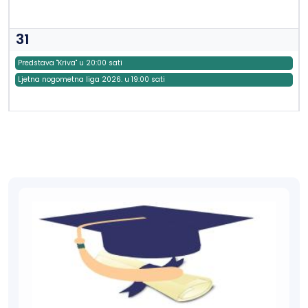
31
Predstava "Kriva" u 20:00 sati
Ljetna nogometna liga 2026. u 19:00 sati