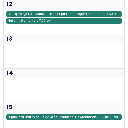
12
Dan sjećanja i zahvalnosti- Memorijalni malonogometni turnir u 15:30 sati
Mačak u čizmama u 11:00 sati
13
14
15
Prijateljska utakmica NK Zvijezda Gradačac-NK Omladinac 68 u 18:00 sati