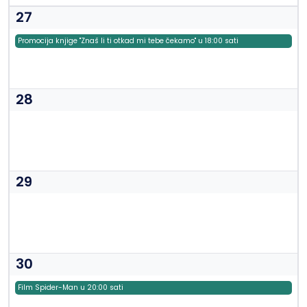
27
Promocija knjige "Znaš li ti otkad mi tebe čekamo" u 18:00 sati
28
29
30
Film Spider-Man u 20:00 sati