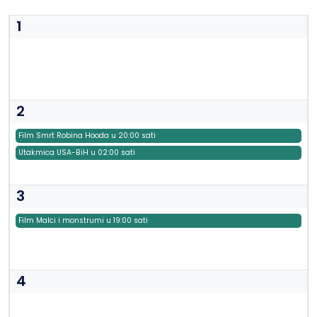
1
2
Film Smrt Robina Hooda u 20:00 sati
Utakmica USA-BiH u 02:00 sati
3
Film Malci i monstrumi u 19:00 sati
4