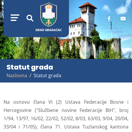
Statut grada
Naslovna
Statut grada
Na osnovu člana VI (2) Ustava Federacije Bosne i
Hercegovine ("Službene novine Federacije BiH", broj
1/94, 13/97, 16/02, 22/02, 52/02, 8/03, 63/03, 9/04, 20/04,
33/04 i 71/05), člana 71. Ustava Tuzlanskog kantona