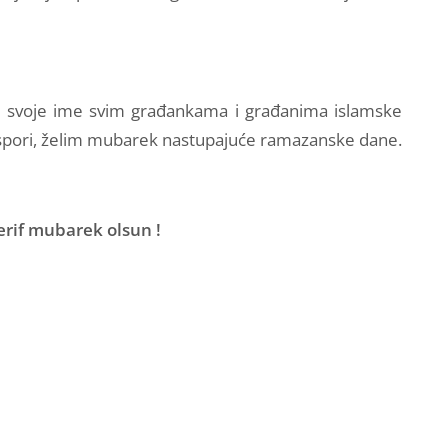
 svoje ime svim građankama i građanima islamske
jaspori, želim mubarek nastupajuće ramazanske dane.
rif mubarek olsun !