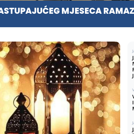
ASTUPAJUĆEG MJESECA RAMA
J
V
J