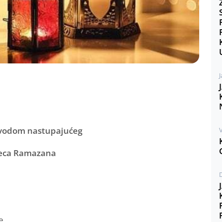
J
ovodom nastupajućeg
V
eca Ramazana
e,