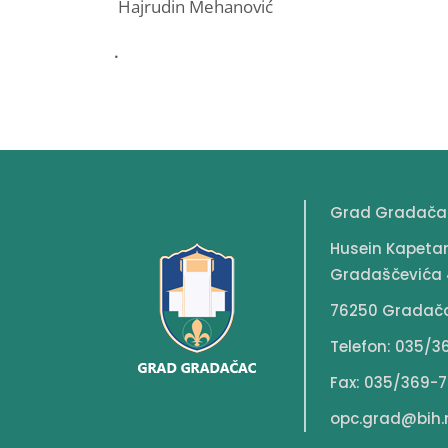
Hajrudin Mehanović
.
Grad Gradača
Husein Kapeta
Gradaščevića 
76250 Gradač
Telefon: 035/3
Fax: 035/369-7
opc.grad@bih.