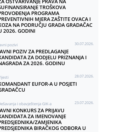
ZA OSTVARIVANJE PRAVA NA
SUFINANSIRANJE TROŠKOVA
PROVOĐENJA PROGRAMA
PREVENTIVNIH MJERA ZAŠTITE OVACA I
KOZA NA PODRUČJU GRADA GRADAČAC
U 2026. GODINI
30.07.2026.
avni pozivi
JAVNI POZIV ZA PREDLAGANJE
KANDIDATA ZA DODJELU PRIZNANJA I
NAGRADA ZA 2026. GODINU
28.07.2026.
ijesti
KOMANDANT EUFOR-A U POSJETI
GRADAČCU
23.07.2026.
Dešavanja i obavještenja GIK-a
JAVNI KONKURS ZA PRIJAVU
KANDIDATA ZA IMENOVANJE
PREDSJEDNIKA/ZAMJENIKA
PREDSJEDNIKA BIRAČKOG ODBORA U