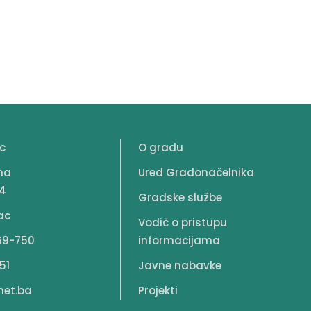
c
O gradu
na
Ured Gradonačelnika
4
Gradske službe
ac
Vodič o pristupu
69-750
informacijama
51
Javne nabavke
net.ba
Projekti