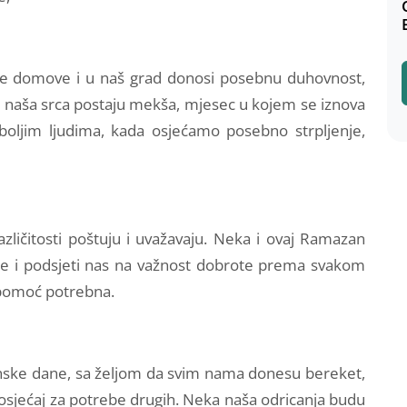
e domove i u naš grad donosi posebnu duhovnost,
da naša srca postaju mekša, mjesec u kojem se iznova
boljim ljudima, kada osjećamo posebno strpljenje,
zličitosti poštuju i uvažavaju. Neka i ovaj Ramazan
ze i podsjeti nas na važnost dobrote prema svakom
 pomoć potrebna.
ke dane, sa željom da svim nama donesu bereket,
osjećaj za potrebe drugih. Neka naša odricanja budu