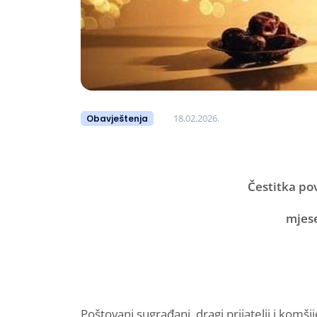
18.02.2026.
Obavještenja
Čestitka p
mjes
Poštovani sugrađani, dragi prijatelji i komšij