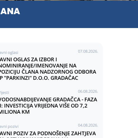
ZANA
07.08.2026.
avni oglasi
JAVNI OGLAS ZA IZBOR I
NOMINIRANJE/IMENOVANJE NA
POZICIJU ČLANA NADZORNOG ODBORA
JP "PARKINZI" D.O.O. GRADAČAC
06.08.2026.
ijesti
VODOSNABDIJEVANJE GRADAČCA - FAZA
II: INVESTICIJA VRIJEDNA VIŠE OD 7,2
MILIONA KM
04.08.2026.
avni pozivi
JAVNI POZIV ZA PODNOŠENJE ZAHTJEVA