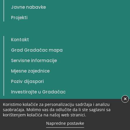
Javne nabavke
Projekti
Kontakt
Grad Gradačac mapa
Servisne informacije
Mjesne zajednice
Poziv dijaspori
Investirajte u Gradačac
×
Koristimo kolačiće za personalizaciju sadržaja i analizu
saobraćaja. Molimo vas da odlučite da li ste saglasni sa
korištenjem kolačića na našoj web stranici.
© 2026. Grad Gradačac. Sva prava zadržana.
Napredne postavke