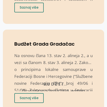
investicionih potencijala i prednosti u
laganja u grad Gradačac osigurava
Saznaj više
sistematski pristup promociji grada prema
domaćim i stranim investitorima,
privrednim komorama u zemlji i
inostranstvu, dijaspori i predstavnicima
medija.
Budžet Grada Gradačac
Na osnovu člana 13. stav 2. alineja 2., a u
vezi sa članom 8. stav 3. alineja 2. Zakona
o principima lokalne samouprave u
Federaciji Bosne i Hercegovine (“Službene
novine Federacije BiH”, broj 49/06 i
B U D Ž E T
51/09), Zakona o budžetima u Federaciji
Grada Gradačac za 2025. godinu
BiH (“Službene novine Federacije BiH”,
Saznaj više
broj: 102/13, 9/14, 13/14, 8/15, 91/15,