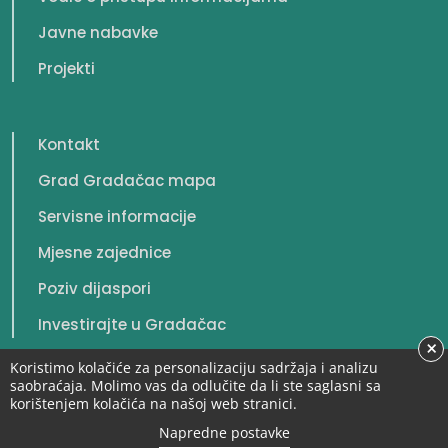
Javne nabavke
Projekti
Kontakt
Grad Gradačac mapa
Servisne informacije
Mjesne zajednice
Poziv dijaspori
Investirajte u Gradačac
×
Koristimo kolačiće za personalizaciju sadržaja i analizu
saobraćaja. Molimo vas da odlučite da li ste saglasni sa
korištenjem kolačića na našoj web stranici.
© 2026. Grad Gradačac. Sva prava zadržana.
Napredne postavke