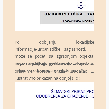
Po dobijanju lokacijske
informacije/urbanističke saglasnosti, ne
može se početi sa izgradnjom objekta,
nego se pristupa podnošenju zahtjeva za
Proces dobijanja građevinske dozvole u
izdavanje odobrenja za građenje.
organima uprave grada Gradačac je
ilustrativno prikazan na donjoj slici: