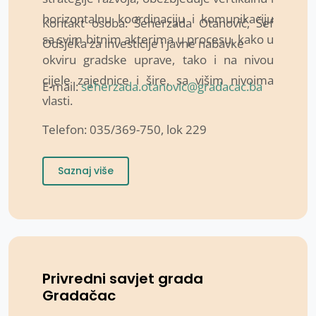
horizontalnu koordinaciju i komunikaciju
Kontakt osoba: Šeherzada Otanović, Šef
sa svim bitnim akterima u procesu, kako u
Odsjeka za investicije i javne nabavke
okviru gradske uprave, tako i na nivou
cijele zajednice i šire, sa višim nivoima
E-mail:
seherzada.otanovic@gradacac.ba
vlasti.
Telefon: 035/369-750, lok 229
Saznaj više
Privredni savjet grada
Gradačac