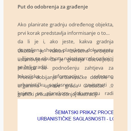
Put do odobrenja za građenje
Ako planirate gradnju određenog objekta,
prvi korak predstavlja informisanje o tome
da li je i, ako jeste, kakva gradnja
dozvoljena shodno planskom dokumentu
Ukoliko je nakon izvršene provjere
u čijem se obuhvatu nalazi parcela na kojoj
ustanovljeno da je gradnja dozvoljena,
se želi graditi.
pristupa se podnošenju zahtjeva za
lokacijsku informaciju, odnosno
Proces dobijanja urbanističke dozvole u
urbanističku saglasnost, u zavisnosti o
organima uprave grada Gradačac je
kojem se planskom dokumentu radi
grafički prikazan na donjoj ilustraciji
(detaljnom ili razvojnom).