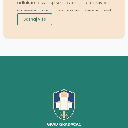
odlukama za spise i radnje u upravnim
stvarima kao i za druge radnje kod
Gradskog/Općinskog organa uprave i
Saznaj više
drugih pravnih lica kojima su Zakonom ili
propisom gradskog/općinskog vijeća
povjerena javna ovlaštenja da samostalno
rješavaju u upravnim stvarima u
određenim pravima i obavezama.