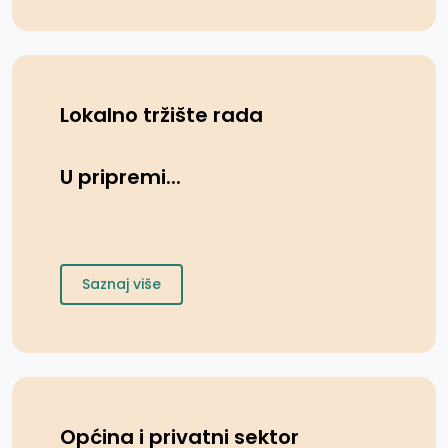
102/15, 104/16, 5/18 i 11/19, 99/19 i
25/22), člana 21. tačka 3. i člana 105. stav
(2) Statuta Grada Gradačac („Službeni
glasnik Grada Gradačac“, broj 10/22),
Lokalno tržište rada
Gradsko vijeće Grada Gradačac na 3.
redovnoj sjednici održanoj 20.02.2025.
U pripremi...
godine, d o n o s i
Saznaj više
Općina i privatni sektor