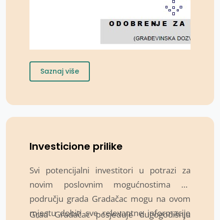
Saznaj više
Investicione prilike
Svi potencijalni investitori u potrazi za
novim poslovnim mogućnostima na
području grada Gradačac mogu na ovom
mjestu dobiti sve relevantne informacije
Grad Gradačac posjeduje dugogodišnju