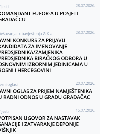
28.07.2026.
ijesti
KOMANDANT EUFOR-A U POSJETI
GRADAČCU
23.07.2026.
Dešavanja i obavještenja GIK-a
JAVNI KONKURS ZA PRIJAVU
KANDIDATA ZA IMENOVANJE
PREDSJEDNIKA/ZAMJENIKA
PREDSJEDNIKA BIRAČKOG ODBORA U
OSNOVNIM IZBORNIM JEDINICAMA U
BOSNI I HERCEGOVINI
20.07.2026.
avni oglasi
JAVNI OGLAS ZA PRIJEM NAMJEŠTENIKA
U RADNI ODNOS U GRADU GRADAČAC
15.07.2026.
ijesti
POTPISAN UGOVOR ZA NASTAVAK
SANACIJE I ZATVARANJE DEPONIJE
VIŠNJIK