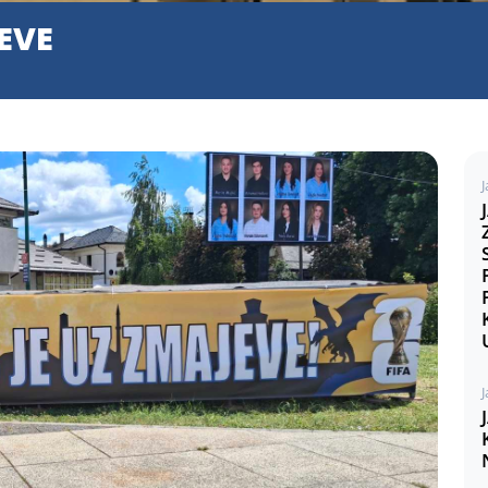
EVE
J
J