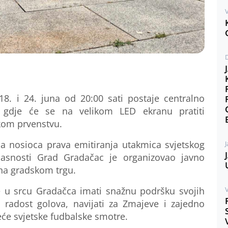
V
 18. i 24. juna
od 20:00 sati
postaje centralno
a, gdje će se na velikom LED ekranu pratiti
ko
m
prvenstv
u
.
a nosioca prava emitiranja utakmica svjetskog
J
lasnosti Grad Gradačac je organizovao javno
na gradskom trgu.
e u srcu
Gradačca
imati snažnu podršku svojih
V
i radost golova, navijati za Zmajeve i zajedno
će svjetske fudbalske smotre.