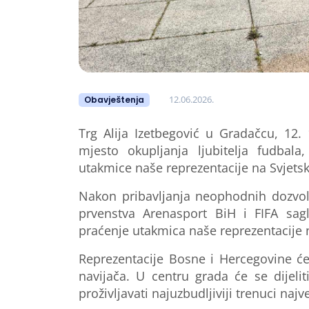
12.06.2026.
Obavještenja
Trg Alija Izetbegović u Gradačcu, 12.
mjesto okupljanja ljubitelja fudbal
utakmice
naše reprezentacije na
Svjets
Nakon pribavljanja neophodnih dozvol
prvenstva Arenasport BiH i FIFA
sag
praćenje utakmica
naše reprezentacije
R
eprezentacije Bosne i Hercegovine
ć
navijača.
U centru grada
će se dijelit
proživljavati najuzbudljivij
i
trenu
ci
najve