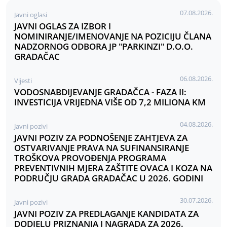
07.08.2026.
Javni oglasi
JAVNI OGLAS ZA IZBOR I
NOMINIRANJE/IMENOVANJE NA POZICIJU ČLANA
NADZORNOG ODBORA JP "PARKINZI" D.O.O.
GRADAČAC
06.08.2026.
Vijesti
VODOSNABDIJEVANJE GRADAČCA - FAZA II:
INVESTICIJA VRIJEDNA VIŠE OD 7,2 MILIONA KM
04.08.2026.
Javni pozivi
JAVNI POZIV ZA PODNOŠENJE ZAHTJEVA ZA
OSTVARIVANJE PRAVA NA SUFINANSIRANJE
TROŠKOVA PROVOĐENJA PROGRAMA
PREVENTIVNIH MJERA ZAŠTITE OVACA I KOZA NA
PODRUČJU GRADA GRADAČAC U 2026. GODINI
30.07.2026.
Javni pozivi
JAVNI POZIV ZA PREDLAGANJE KANDIDATA ZA
DODJELU PRIZNANJA I NAGRADA ZA 2026.