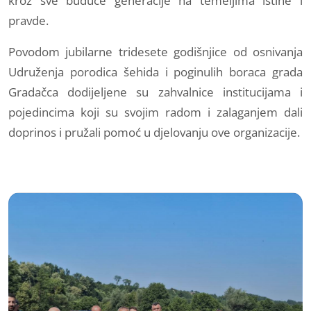
kroz sve buduće generacije na temeljima istine i
pravde.
Povodom jubilarne tridesete godišnjice od osnivanja
Udruženja porodica šehida i poginulih boraca grada
Gradačca dodijeljene su zahvalnice institucijama i
pojedincima koji su svojim radom i zalaganjem dali
doprinos i pružali pomoć u djelovanju ove organizacije.