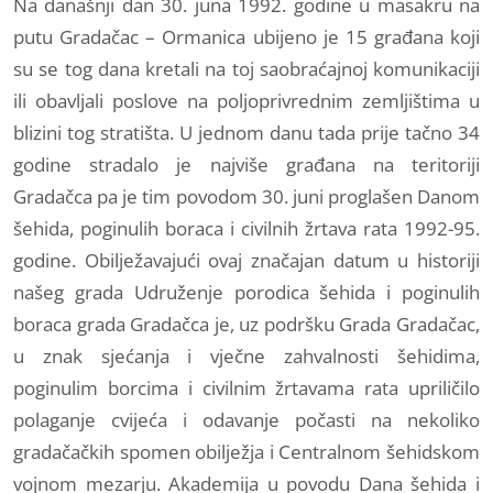
Na današnji dan 30. juna 1992. godine u masakru na
putu Gradačac – Ormanica ubijeno je 15 građana koji
su se tog dana kretali na toj saobraćajnoj komunikaciji
ili obavljali poslove na poljoprivrednim zemljištima u
blizini tog stratišta. U jednom danu tada prije tačno 34
godine stradalo je najviše građana na teritoriji
Gradačca pa je tim povodom 30. juni proglašen Danom
šehida, poginulih boraca i civilnih žrtava rata 1992-95.
godine. Obilježavajući ovaj značajan datum u historiji
našeg grada Udruženje porodica šehida i poginulih
boraca grada Gradačca je, uz podršku Grada Gradačac,
u znak sjećanja i vječne zahvalnosti šehidima,
poginulim borcima i civilnim žrtavama rata upriličilo
polaganje cvijeća i odavanje počasti na nekoliko
gradačačkih spomen obilježja i Centralnom šehidskom
vojnom mezarju. Akademija u povodu Dana šehida i