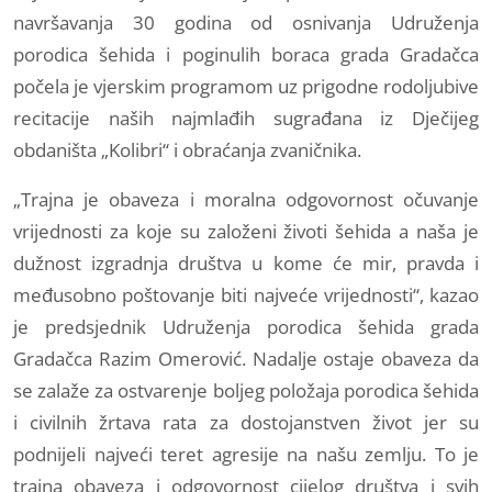
navršavanja 30 godina od osnivanja Udruženja
porodica šehida i poginulih boraca grada Gradačca
počela je vjerskim programom uz prigodne rodoljubive
recitacije naših najmlađih sugrađana iz Dječijeg
obdaništa „Kolibri“ i obraćanja zvaničnika.
„Trajna je obaveza i moralna odgovornost očuvanje
vrijednosti za koje su založeni životi šehida a naša je
dužnost izgradnja društva u kome će mir, pravda i
međusobno poštovanje biti najveće vrijednosti“, kazao
je predsjednik Udruženja porodica šehida grada
Gradačca Razim Omerović. Nadalje ostaje obaveza da
se zalaže za ostvarenje boljeg položaja porodica šehida
i civilnih žrtava rata za dostojanstven život jer su
podnijeli najveći teret agresije na našu zemlju. To je
trajna obaveza i odgovornost cijelog društva i svih