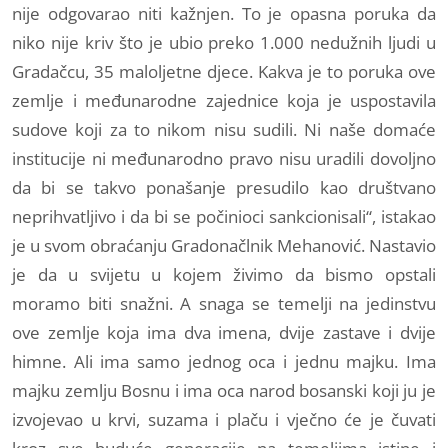
nije odgovarao niti kažnjen. To je opasna poruka da
niko nije kriv što je ubio preko 1.000 nedužnih ljudi u
Gradačcu, 35 maloljetne djece. Kakva je to poruka ove
zemlje i međunarodne zajednice koja je uspostavila
sudove koji za to nikom nisu sudili. Ni naše domaće
institucije ni međunarodno pravo nisu uradili dovoljno
da bi se takvo ponašanje presudilo kao društvano
neprihvatljivo i da bi se počinioci sankcionisali“, istakao
je u svom obraćanju Gradonačlnik Mehanović. Nastavio
je da u svijetu u kojem živimo da bismo opstali
moramo biti snažni. A snaga se temelji na jedinstvu
ove zemlje koja ima dva imena, dvije zastave i dvije
himne. Ali ima samo jednog oca i jednu majku. Ima
majku zemlju Bosnu i ima oca narod bosanski koji ju je
izvojevao u krvi, suzama i plaču i vječno će je čuvati