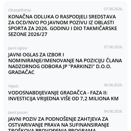
07.08.2026.
Obavještenja
KONAČNA ODLUKA O RASPODJELI SREDSTAVA
ZA OCD/NVO PO JAVNOM POZIVU IZ OBLASTI
SPORTA ZA 2026. GODINU I DIO TAKMIČARSKE
SEZONE 2026/27
07.08.2026.
Javni oglasi
JAVNI OGLAS ZA IZBOR I
NOMINIRANJE/IMENOVANJE NA POZICIJU ČLANA
NADZORNOG ODBORA JP "PARKINZI" D.O.O.
GRADAČAC
06.08.2026.
Vijesti
VODOSNABDIJEVANJE GRADAČCA - FAZA II:
INVESTICIJA VRIJEDNA VIŠE OD 7,2 MILIONA KM
04.08.2026.
Javni pozivi
JAVNI POZIV ZA PODNOŠENJE ZAHTJEVA ZA
OSTVARIVANJE PRAVA NA SUFINANSIRANJE
TROŠKOVA PROVOĐENJA PROGRAMA