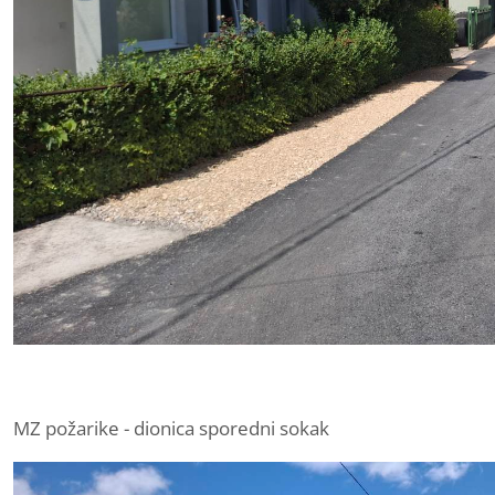
MZ požarike - dionica sporedni sokak