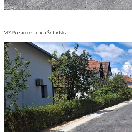
MZ Požarike - ulica Šehidska