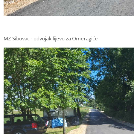
MZ Sibovac - odvojak lijevo za Omeragiće