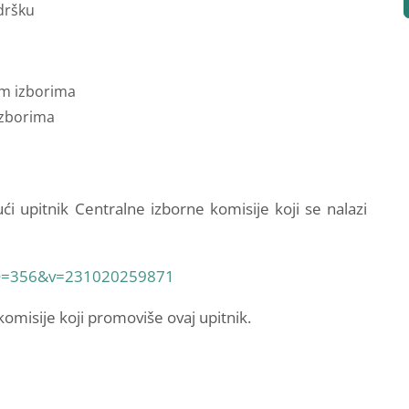
dršku
im izborima
izborima
ći upitnik Centralne izborne komisije koji se nalazi
yID=356&v=231020259871
komisije koji promoviše ovaj upitnik.