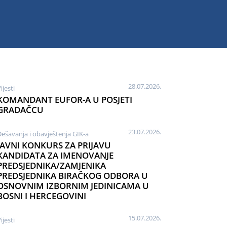
28.07.2026.
ijesti
KOMANDANT EUFOR-A U POSJETI
GRADAČCU
23.07.2026.
Dešavanja i obavještenja GIK-a
JAVNI KONKURS ZA PRIJAVU
KANDIDATA ZA IMENOVANJE
PREDSJEDNIKA/ZAMJENIKA
PREDSJEDNIKA BIRAČKOG ODBORA U
OSNOVNIM IZBORNIM JEDINICAMA U
BOSNI I HERCEGOVINI
15.07.2026.
ijesti