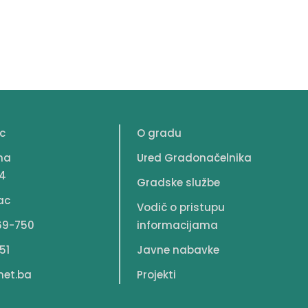
c
O gradu
na
Ured Gradonačelnika
4
Gradske službe
ac
Vodič o pristupu
69-750
informacijama
51
Javne nabavke
net.ba
Projekti