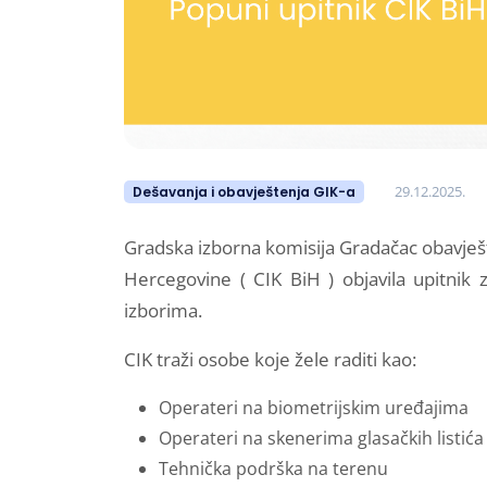
29.12.2025.
Dešavanja i obavještenja GIK-a
Gradska izborna komisija Gradačac obavješt
Hercegovine ( CIK BiH ) objavila upitnik 
izborima.
CIK traži osobe koje žele raditi kao:
Operateri na biometrijskim uređajima
Operateri na skenerima glasačkih listića
Tehnička podrška na terenu