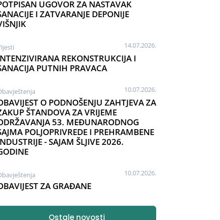
POTPISAN UGOVOR ZA NASTAVAK
SANACIJE I ZATVARANJE DEPONIJE
VIŠNJIK
14.07.2026.
ijesti
INTENZIVIRANA REKONSTRUKCIJA I
SANACIJA PUTNIH PRAVACA
10.07.2026.
Obavještenja
OBAVIJEST O PODNOŠENJU ZAHTJEVA ZA
ZAKUP ŠTANDOVA ZA VRIJEME
ODRŽAVANJA 53. MEĐUNARODNOG
SAJMA POLJOPRIVREDE I PREHRAMBENE
INDUSTRIJE - SAJAM ŠLJIVE 2026.
GODINE
10.07.2026.
Obavještenja
OBAVIJEST ZA GRAĐANE
Ostale novosti