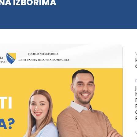
 NA IZBORIMA
V
V