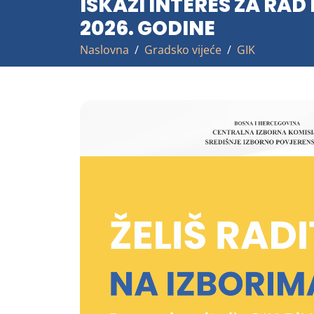
ISKAŽI INTERES ZA RAD
2026. GODINE
Naslovna
Gradsko vijeće
GIK