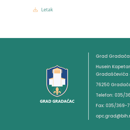
Letak
Grad Gradača
Husein Kapeta
Gradaščevića 
76250 Gradač
Telefon: 035/3
Fax: 035/369-7
opc.grad@bih.