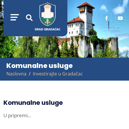
Komunalne usluge
Naslovna
Investirajte u Gradačac
Komunalne usluge
U pripremi...