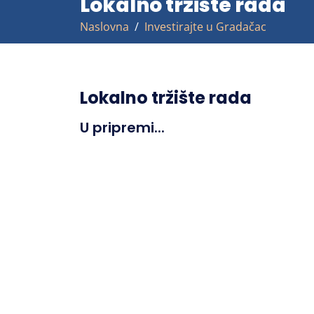
Lokalno tržište rada
Naslovna
Investirajte u Gradačac
Lokalno tržište rada
U pripremi...