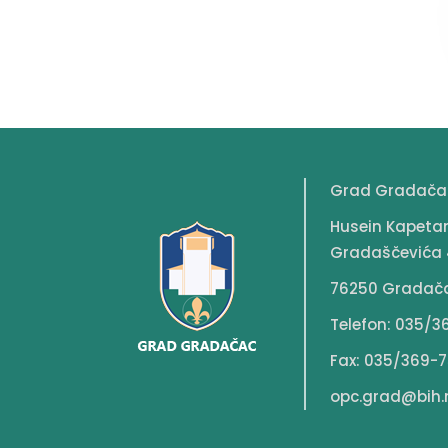
Grad Gradača
Husein Kapeta
Gradaščevića 
76250 Gradač
Telefon: 035/3
Fax: 035/369-7
opc.grad@bih.