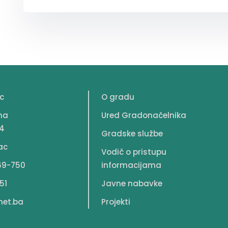
c
O gradu
na
Ured Gradonačelnika
4
Gradske službe
ac
Vodič o pristupu
69-750
informacijama
51
Javne nabavke
net.ba
Projekti