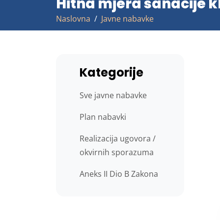
Hitna mjera sanacije kl
Naslovna
Javne nabavke
Kategorije
Sve javne nabavke
Plan nabavki
Realizacija ugovora /
okvirnih sporazuma
Aneks II Dio B Zakona