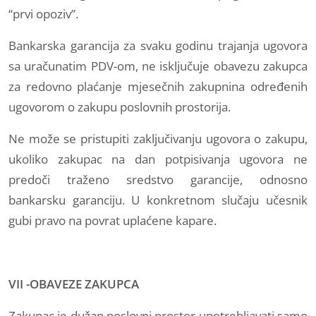
“prvi opoziv”.
Bankarska garancija za svaku godinu trajanja ugovora
sa uračunatim PDV-om, ne isključuje obavezu zakupca
za redovno plaćanje mjesečnih zakupnina određenih
ugovorom o zakupu poslovnih prostorija.
Ne može se pristupiti zaključivanju ugovora o zakupu,
ukoliko zakupac na dan potpisivanja ugovora ne
predoči traženo sredstvo garancije, odnosno
bankarsku garanciju. U konkretnom slučaju učesnik
gubi pravo na povrat uplaćene kapare.
VII -OBAVEZE ZAKUPCA
Zakupac je dužan poslovni prostor upotrebljavati samo