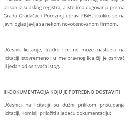
brisan iz sudskog registra, a isto ima dugovanja prema
Gradu Gradačac i Poreznoj upravi FBiH, ukoliko se na
javni oglas javlja sa nekom novoosnovanom firmom.
Učesnik licitacije, fizičko lice ne može nastupiti na
licitaciji istovremeno i u ime pravnog lica čiji je osnivač
ili jedan od osnivača istog.
III-DOKUMENTACIJA KOJU JE POTREBNO DOSTAVITI
Učesnici na licitaciji su dužni prilikom pristupanja
licitaciji, Komisiji priložiti sljedeću dokumentaciju: