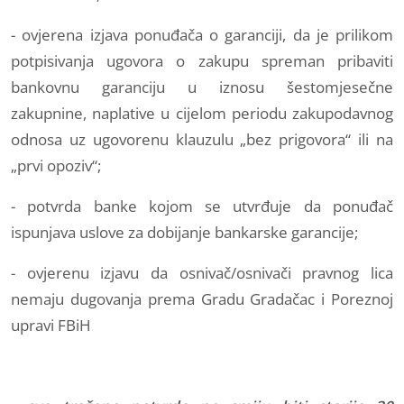
- ovjerena izjava ponuđača o garanciji, da je prilikom
potpisivanja ugovora o zakupu spreman pribaviti
bankovnu garanciju u iznosu šestomjesečne
zakupnine, naplative u cijelom periodu zakupodavnog
odnosa uz ugovorenu klauzulu „bez prigovora“ ili na
„prvi opoziv“;
- potvrda banke kojom se utvrđuje da ponuđač
ispunjava uslove za dobijanje bankarske garancije;
- ovjerenu izjavu da osnivač/osnivači pravnog lica
nemaju dugovanja prema Gradu Gradačac i Poreznoj
upravi FBiH