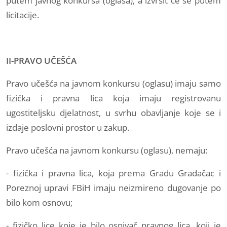
putem javnog konkursa (oglasa), a izvršit će se putem
licitacije.
II-PRAVO UČEŠĆA
Pravo učešća na javnom konkursu (oglasu) imaju samo
fizička i pravna lica koja imaju registrovanu
ugostiteljsku djelatnost, u svrhu obavljanje koje se i
izdaje poslovni prostor u zakup.
Pravo učešća na javnom konkursu (oglasu), nemaju:
- fizička i pravna lica, koja prema Gradu Gradačac i
Poreznoj upravi FBiH imaju neizmireno dugovanje po
bilo kom osnovu;
- fizičko lice koje je bilo osnivač pravnog lica, koji je