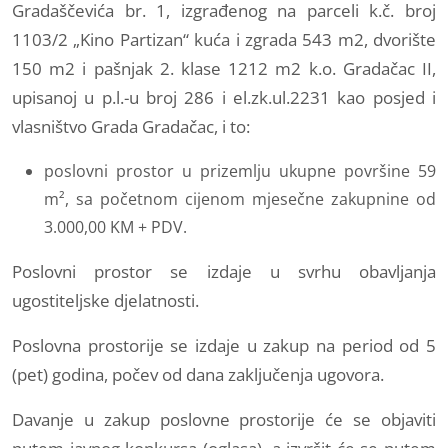
Gradaščevića br. 1, izgrađenog na parceli k.č. broj
1103/2 „Kino Partizan“ kuća i zgrada 543 m2, dvorište
150 m2 i pašnjak 2. klase 1212 m2 k.o. Gradačac II,
upisanoj u p.l.-u broj 286 i el.zk.ul.2231 kao posjed i
vlasništvo Grada Gradačac, i to:
poslovni prostor u prizemlju ukupne površine 59
m², sa početnom cijenom mjesečne zakupnine od
3.000,00 KM + PDV.
Poslovni prostor se izdaje u svrhu obavljanja
ugostiteljske djelatnosti.
Poslovna prostorije se izdaje u zakup na period od 5
(pet) godina, počev od dana zaključenja ugovora.
Davanje u zakup poslovne prostorije će se objaviti