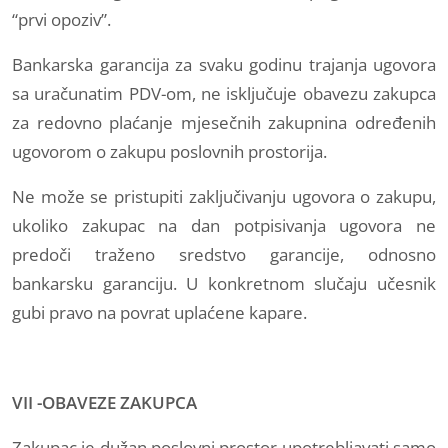
“prvi opoziv”.
Bankarska garancija za svaku godinu trajanja ugovora
sa uračunatim PDV-om, ne isključuje obavezu zakupca
za redovno plaćanje mjesečnih zakupnina određenih
ugovorom o zakupu poslovnih prostorija.
Ne može se pristupiti zaključivanju ugovora o zakupu,
ukoliko zakupac na dan potpisivanja ugovora ne
predoči traženo sredstvo garancije, odnosno
bankarsku garanciju. U konkretnom slučaju učesnik
gubi pravo na povrat uplaćene kapare.
VII -OBAVEZE ZAKUPCA
Zakupac je dužan poslovni prostor upotrebljavati samo