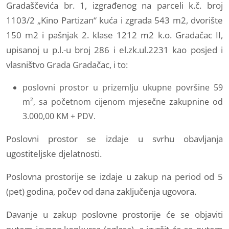
Gradaščevića br. 1, izgrađenog na parceli k.č. broj
1103/2 „Kino Partizan“ kuća i zgrada 543 m2, dvorište
150 m2 i pašnjak 2. klase 1212 m2 k.o. Gradačac II,
upisanoj u p.l.-u broj 286 i el.zk.ul.2231 kao posjed i
vlasništvo Grada Gradačac, i to:
poslovni prostor u prizemlju ukupne površine 59
m², sa početnom cijenom mjesečne zakupnine od
3.000,00 KM + PDV.
Poslovni prostor se izdaje u svrhu obavljanja
ugostiteljske djelatnosti.
Poslovna prostorije se izdaje u zakup na period od 5
(pet) godina, počev od dana zaključenja ugovora.
Davanje u zakup poslovne prostorije će se objaviti