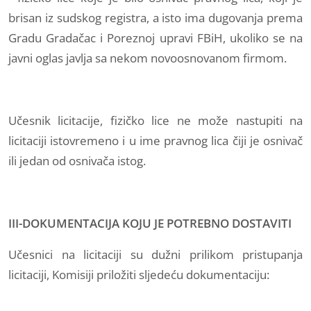
brisan iz sudskog registra, a isto ima dugovanja prema
Gradu Gradačac i Poreznoj upravi FBiH, ukoliko se na
javni oglas javlja sa nekom novoosnovanom firmom.
Učesnik licitacije, fizičko lice ne može nastupiti na
licitaciji istovremeno i u ime pravnog lica čiji je osnivač
ili jedan od osnivača istog.
III-DOKUMENTACIJA KOJU JE POTREBNO DOSTAVITI
Učesnici na licitaciji su dužni prilikom pristupanja
licitaciji, Komisiji priložiti sljedeću dokumentaciju: