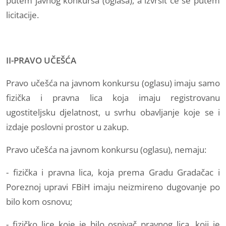
putem javnog konkursa (oglasa), a izvršit će se putem
licitacije.
II-PRAVO UČEŠĆA
Pravo učešća na javnom konkursu (oglasu) imaju samo
fizička i pravna lica koja imaju registrovanu
ugostiteljsku djelatnost, u svrhu obavljanje koje se i
izdaje poslovni prostor u zakup.
Pravo učešća na javnom konkursu (oglasu), nemaju:
- fizička i pravna lica, koja prema Gradu Gradačac i
Poreznoj upravi FBiH imaju neizmireno dugovanje po
bilo kom osnovu;
- fizičko lice koje je bilo osnivač pravnog lica, koji je