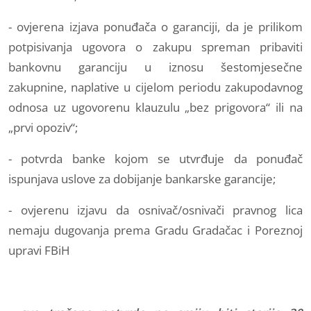
- ovjerena izjava ponuđača o garanciji, da je prilikom
potpisivanja ugovora o zakupu spreman pribaviti
bankovnu garanciju u iznosu šestomjesečne
zakupnine, naplative u cijelom periodu zakupodavnog
odnosa uz ugovorenu klauzulu „bez prigovora“ ili na
„prvi opoziv“;
- potvrda banke kojom se utvrđuje da ponuđač
ispunjava uslove za dobijanje bankarske garancije;
- ovjerenu izjavu da osnivač/osnivači pravnog lica
nemaju dugovanja prema Gradu Gradačac i Poreznoj
upravi FBiH