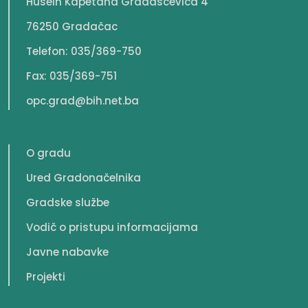
Husein Kapetana Gradaščevića 4
76250 Gradačac
Telefon: 035/369-750
Fax: 035/369-751
opc.grad@bih.net.ba
O gradu
Ured Gradonačelnika
Gradske službe
Vodič o pristupu informacijama
Javne nabavke
Projekti