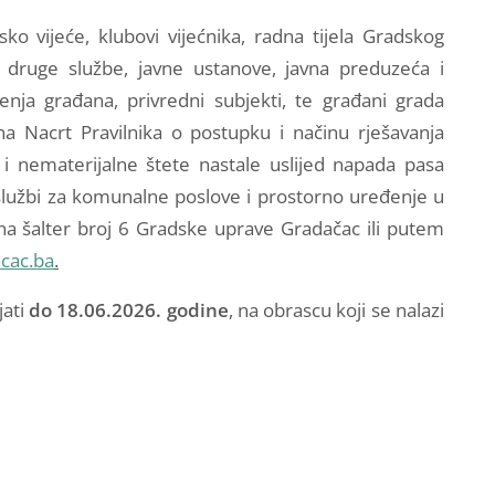
ko vijeće, klubovi vijećnika, radna tijela Gradskog
i druge službe, javne ustanove, javna preduzeća i
nja građana, privredni subjekti, te građani grada
na Nacrt Pravilnika o postupku i načinu rješavanja
i nematerijalne štete nastale uslijed napada pasa
 službi za komunalne poslove i prostorno uređenje u
 na šalter broj 6 Gradske uprave Gradačac ili putem
cac.ba
.
jati
do
18.06.2026. godine
, na obrascu koji se nalazi