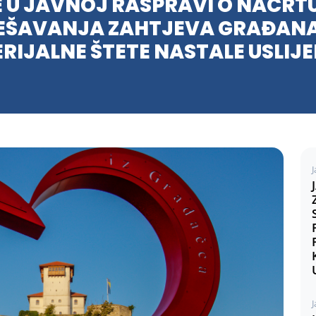
E U JAVNOJ RASPRAVI O NACRT
JEŠAVANJA ZAHTJEVA GRAĐAN
RIJALNE ŠTETE NASTALE USLIJ
J
J