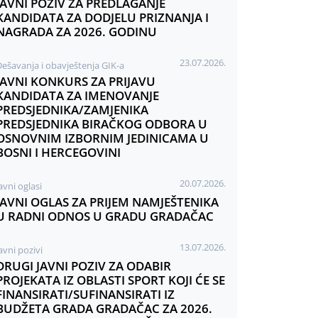
JAVNI POZIV ZA PREDLAGANJE
KANDIDATA ZA DODJELU PRIZNANJA I
NAGRADA ZA 2026. GODINU
23.07.2026.
Dešavanja i obavještenja GIK-a
JAVNI KONKURS ZA PRIJAVU
KANDIDATA ZA IMENOVANJE
PREDSJEDNIKA/ZAMJENIKA
PREDSJEDNIKA BIRAČKOG ODBORA U
OSNOVNIM IZBORNIM JEDINICAMA U
BOSNI I HERCEGOVINI
20.07.2026.
avni oglasi
JAVNI OGLAS ZA PRIJEM NAMJEŠTENIKA
U RADNI ODNOS U GRADU GRADAČAC
13.07.2026.
avni pozivi
DRUGI JAVNI POZIV ZA ODABIR
PROJEKATA IZ OBLASTI SPORT KOJI ĆE SE
FINANSIRATI/SUFINANSIRATI IZ
BUDŽETA GRADA GRADAČAC ZA 2026.