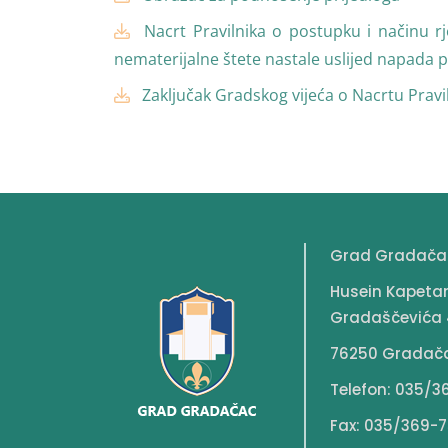
Nacrt Pravilnika o postupku i načinu r
nematerijalne štete nastale uslijed napada p
Zaključak Gradskog vijeća o Nacrtu Pravi
Grad Gradača
Husein Kapeta
Gradaščevića 
76250 Gradač
Telefon: 035/3
Fax: 035/369-7