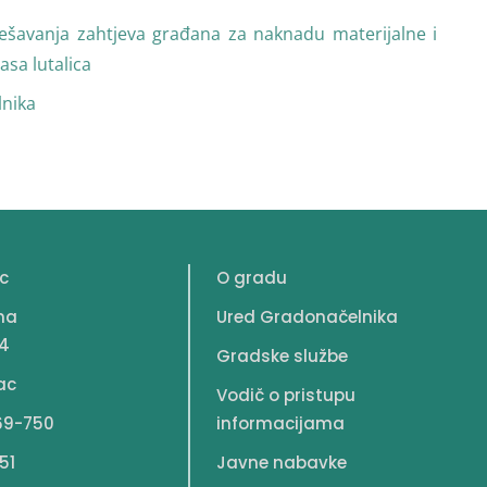
ješavanja zahtjeva građana za naknadu materijalne i
asa lutalica
lnika
c
O gradu
na
Ured Gradonačelnika
4
Gradske službe
ac
Vodič o pristupu
69-750
informacijama
51
Javne nabavke