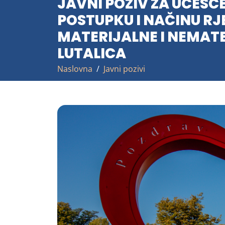
JAVNI POZIV ZA UČEŠĆ
POSTUPKU I NAČINU R
MATERIJALNE I NEMATE
LUTALICA
Naslovna
Javni pozivi