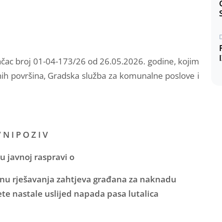
čac broj 01-04-173/26 od 26.05.2026. godine, kojim
ih površina, Gradska služba za komunalne poslove i
V N I P O Z I V
u javnoj raspravi o
činu rješavanja zahtjeva građana za naknadu
ete nastale uslijed napada pasa lutalica