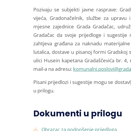
Pozivaju se subjekti javne rasprave: Grads
vijeća, Gradonačelnik, službe za upravu 
mjesne zajednice Grada Gradačac, udruže
Gradačac da svoje prijedloge i sugestije 
zahtjeva građana za naknadu materijalne 
lutalica, dostave u pisanoj formi Gradskoj
ulici Husein kapetana Gradaščevića br. 4,
mail-a na adresu:
komunalni.poslovi@grada
Pisani prijedlozi i sugestije mogu se dostavl
u prilogu.
Dokumenti u prilogu
Obrazac za podnošenje prijedloga