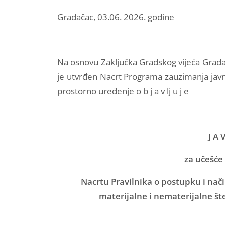
Gradačac, 03.06. 2026. godine
Na osnovu Zaključka Gradskog vijeća Grada
je utvrđen Nacrt Programa zauzimanja javn
prostorno uređenje o b j a v lj u j e
J A 
za učešće 
Nacrtu Pravilnika o postupku i na
materijalne i nematerijalne št