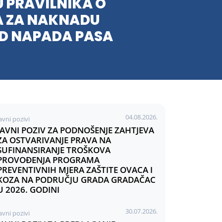
U PRAVILNIKA O
A ZA NAKNADU
ED NAPADA PASA
04.08.2026.
avni pozivi
JAVNI POZIV ZA PODNOŠENJE ZAHTJEVA
ZA OSTVARIVANJE PRAVA NA
SUFINANSIRANJE TROŠKOVA
PROVOĐENJA PROGRAMA
PREVENTIVNIH MJERA ZAŠTITE OVACA I
KOZA NA PODRUČJU GRADA GRADAČAC
U 2026. GODINI
30.07.2026.
avni pozivi