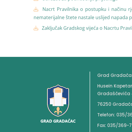
Nacrt Pravilnika o postupku i načinu r
nematerijalne štete nastale uslijed napada p
Zaključak Gradskog vijeća o Nacrtu Pravi
Grad Gradača
Husein Kapeta
Gradaščevića 
76250 Gradač
Telefon: 035/3
Fax: 035/369-7