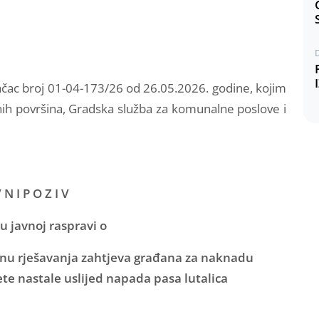
čac broj 01-04-173/26 od 26.05.2026. godine, kojim
ih površina, Gradska služba za komunalne poslove i
V N I P O Z I V
u javnoj raspravi o
činu rješavanja zahtjeva građana za naknadu
ete nastale uslijed napada pasa lutalica