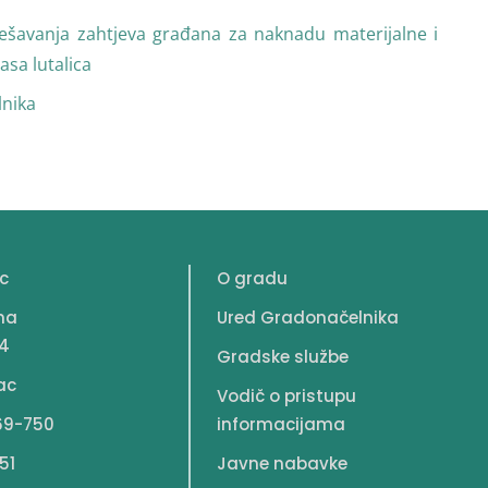
ješavanja zahtjeva građana za naknadu materijalne i
asa lutalica
lnika
c
O gradu
na
Ured Gradonačelnika
4
Gradske službe
ac
Vodič o pristupu
69-750
informacijama
51
Javne nabavke