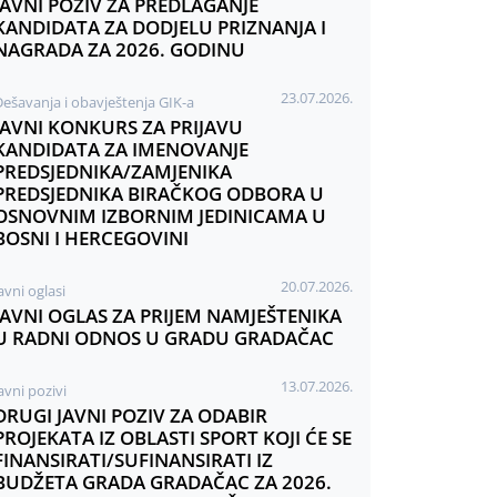
JAVNI POZIV ZA PREDLAGANJE
KANDIDATA ZA DODJELU PRIZNANJA I
NAGRADA ZA 2026. GODINU
23.07.2026.
Dešavanja i obavještenja GIK-a
JAVNI KONKURS ZA PRIJAVU
KANDIDATA ZA IMENOVANJE
PREDSJEDNIKA/ZAMJENIKA
PREDSJEDNIKA BIRAČKOG ODBORA U
OSNOVNIM IZBORNIM JEDINICAMA U
BOSNI I HERCEGOVINI
20.07.2026.
avni oglasi
JAVNI OGLAS ZA PRIJEM NAMJEŠTENIKA
U RADNI ODNOS U GRADU GRADAČAC
13.07.2026.
avni pozivi
DRUGI JAVNI POZIV ZA ODABIR
PROJEKATA IZ OBLASTI SPORT KOJI ĆE SE
FINANSIRATI/SUFINANSIRATI IZ
BUDŽETA GRADA GRADAČAC ZA 2026.