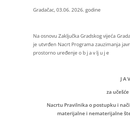
Gradačac, 03.06. 2026. godine
Na osnovu Zaključka Gradskog vijeća Grada
je utvrđen Nacrt Programa zauzimanja javn
prostorno uređenje o b j a v lj u j e
J A 
za učešće 
Nacrtu Pravilnika o postupku i na
materijalne i nematerijalne št