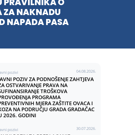
U PRAVILNIKA O
A ZA NAKNADU
ED NAPADA PASA
04.08.2026.
avni pozivi
JAVNI POZIV ZA PODNOŠENJE ZAHTJEVA
ZA OSTVARIVANJE PRAVA NA
SUFINANSIRANJE TROŠKOVA
PROVOĐENJA PROGRAMA
PREVENTIVNIH MJERA ZAŠTITE OVACA I
KOZA NA PODRUČJU GRADA GRADAČAC
U 2026. GODINI
30.07.2026.
avni pozivi