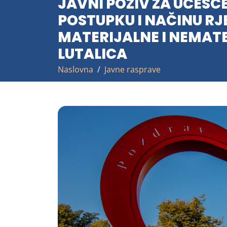
JAVNI POZIV ZA UČEŠĆ
POSTUPKU I NAČINU R
MATERIJALNE I NEMATE
LUTALICA
Naslovna
Javne rasprave