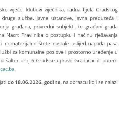
ko vijeće, klubovi vijećnika, radna tijela Gradskog
i druge službe, javne ustanove, javna preduzeća i
nja građana, privredni subjekti, te građani grada
na Nacrt Pravilnika o postupku i načinu rješavanja
i nematerijalne štete nastale uslijed napada pasa
 službi za komunalne poslove i prostorno uređenje u
 na šalter broj 6 Gradske uprave Gradačac ili putem
cac.ba
.
jati
do
18.06.2026. godine
, na obrascu koji se nalazi