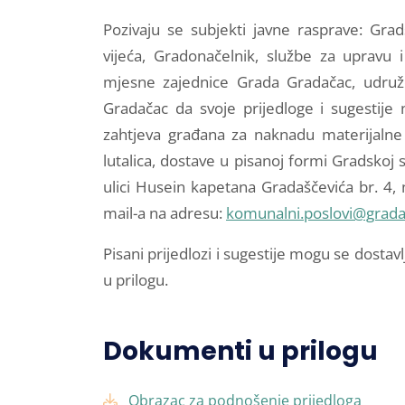
Pozivaju se subjekti javne rasprave: Grads
vijeća, Gradonačelnik, službe za upravu 
mjesne zajednice Grada Gradačac, udruže
Gradačac da svoje prijedloge i sugestije 
zahtjeva građana za naknadu materijalne 
lutalica, dostave u pisanoj formi Gradskoj
ulici Husein kapetana Gradaščevića br. 4,
mail-a na adresu:
komunalni.poslovi@grada
Pisani prijedlozi i sugestije mogu se dostavl
u prilogu.
Dokumenti u prilogu
Obrazac za podnošenje prijedloga