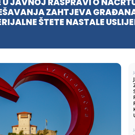
E U JAVNOJ RASPRAVI O NACRT
JEŠAVANJA ZAHTJEVA GRAĐAN
RIJALNE ŠTETE NASTALE USLIJ
J
J