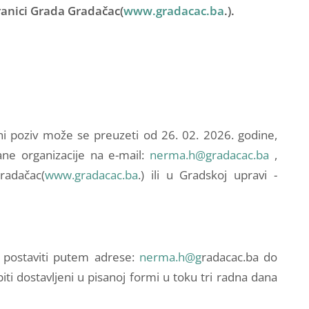
anici Grada Gradačac(
www.gradacac.ba
.).
ni poziv može se preuzeti od 26. 02. 2026. godine,
ane organizacije na e-mail:
nerma.h@gradacac.ba
,
radačac(
www.gradacac.ba
.) ili u Gradskoj upravi -
 postaviti putem adrese:
nerma.h@g
radacac.ba do
ti dostavljeni u pisanoj formi u toku tri radna dana