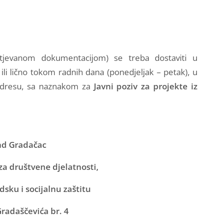
htjevanom dokumentacijom) se treba dostaviti u
i lično tokom radnih dana (ponedjeljak – petak), u
 adresu, sa naznakom za
Javni poziv za projekte iz
ad Gradačac
za društvene djelatnosti,
dsku i socijalnu zaštitu
Gradaščevića br. 4