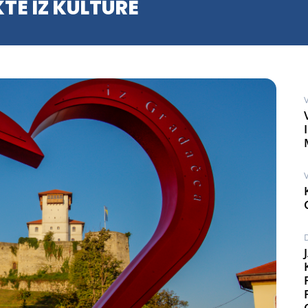
TE IZ KULTURE
V
V