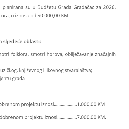
u planirana su u Budžetu Grada Gradačac za 2026.
tura, u iznosu od 50.000,00 KM.
 sljedeće oblasti:
motri folklora, smotri horova, obilježavanje značajnih
uzičkog, književnog i likovnog stvaralaštva;
ijentu grada
enom projektu iznosi....................1.000,00 KM
renom projektu iznosi.................7.000,00 KM.