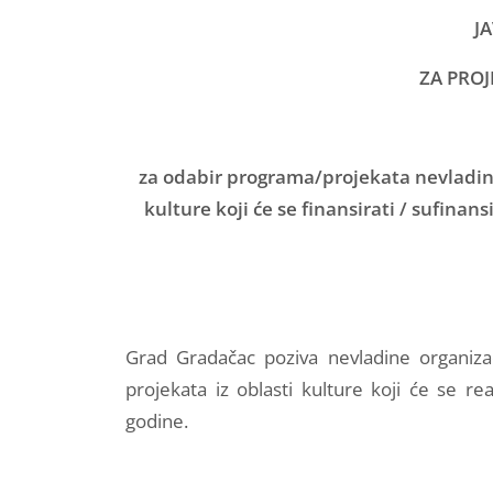
J
ZA PROJ
za odabir programa/projekata nevladinih
kulture koji će se finansirati / sufina
Grad Gradačac poziva nevladine organiza
projekata iz oblasti kulture koji će se r
godine.