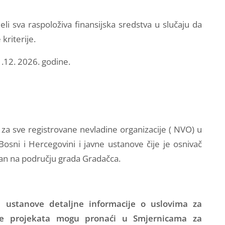
i sva raspoloživa finansijska sredstva u slučaju da
kriterije.
1.12. 2026. godine.
a sve registrovane nevladine organizacije ( NVO) u
sni i Hercegovini i javne ustanove čije je osnivač
ran na području grada Gradačca.
ne ustanove detaljne informacije o uslovima za
anje projekata mogu pronaći
u Smjernicama za