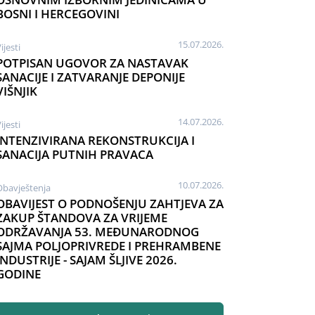
BOSNI I HERCEGOVINI
15.07.2026.
ijesti
POTPISAN UGOVOR ZA NASTAVAK
SANACIJE I ZATVARANJE DEPONIJE
VIŠNJIK
14.07.2026.
ijesti
INTENZIVIRANA REKONSTRUKCIJA I
SANACIJA PUTNIH PRAVACA
10.07.2026.
Obavještenja
OBAVIJEST O PODNOŠENJU ZAHTJEVA ZA
ZAKUP ŠTANDOVA ZA VRIJEME
ODRŽAVANJA 53. MEĐUNARODNOG
SAJMA POLJOPRIVREDE I PREHRAMBENE
INDUSTRIJE - SAJAM ŠLJIVE 2026.
GODINE