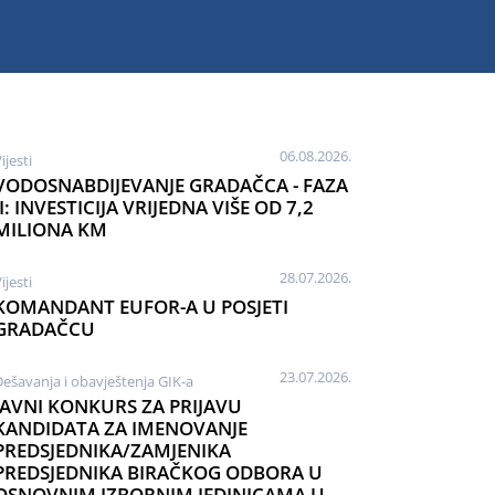
06.08.2026.
ijesti
VODOSNABDIJEVANJE GRADAČCA - FAZA
II: INVESTICIJA VRIJEDNA VIŠE OD 7,2
MILIONA KM
28.07.2026.
ijesti
KOMANDANT EUFOR-A U POSJETI
GRADAČCU
23.07.2026.
Dešavanja i obavještenja GIK-a
JAVNI KONKURS ZA PRIJAVU
KANDIDATA ZA IMENOVANJE
PREDSJEDNIKA/ZAMJENIKA
PREDSJEDNIKA BIRAČKOG ODBORA U
OSNOVNIM IZBORNIM JEDINICAMA U