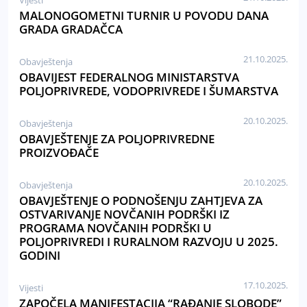
Vijesti
MALONOGOMETNI TURNIR U POVODU DANA
GRADA GRADAČCA
21.10.2025.
Obavještenja
OBAVIJEST FEDERALNOG MINISTARSTVA
POLJOPRIVREDE, VODOPRIVREDE I ŠUMARSTVA
20.10.2025.
Obavještenja
OBAVJEŠTENJE ZA POLJOPRIVREDNE
PROIZVOĐAČE
20.10.2025.
Obavještenja
OBAVJEŠTENJE O PODNOŠENJU ZAHTJEVA ZA
OSTVARIVANJE NOVČANIH PODRŠKI IZ
PROGRAMA NOVČANIH PODRŠKI U
POLJOPRIVREDI I RURALNOM RAZVOJU U 2025.
GODINI
17.10.2025.
Vijesti
ZAPOČELA MANIFESTACIJA “RAĐANJE SLOBODE”