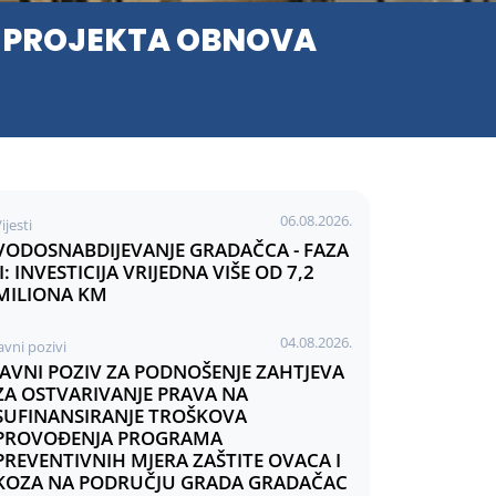
U PROJEKTA OBNOVA
06.08.2026.
ijesti
VODOSNABDIJEVANJE GRADAČCA - FAZA
II: INVESTICIJA VRIJEDNA VIŠE OD 7,2
MILIONA KM
04.08.2026.
avni pozivi
JAVNI POZIV ZA PODNOŠENJE ZAHTJEVA
ZA OSTVARIVANJE PRAVA NA
SUFINANSIRANJE TROŠKOVA
PROVOĐENJA PROGRAMA
PREVENTIVNIH MJERA ZAŠTITE OVACA I
KOZA NA PODRUČJU GRADA GRADAČAC