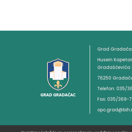
Grad Gradača
Husein Kapeta
Gradaščevića 
76250 Gradač
Telefon: 035/3
Fax: 035/369-7
opc.grad@bih.