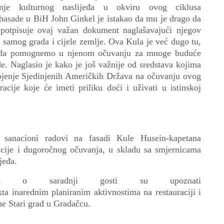
je kulturnog naslijeđa u okviru ovog ciklusa
basade
u BiH
John Ginkel je istakao
da mu je drago da
 potpisuje ovaj važan dokument
naglašavajući njegov
e samog grada i cijele zemlje.
Ova Kula je već dugo tu,
 je da pomognemo u njenom očuvanju za mnoge buduće
ide. Naglasio je kako je još važnije od sredstava kojima
tojenje Sjedinjenih Američkih Država na očuvanju ovog
ije koje će imeti priliku doći i uživati u istinskoj
i sanacioni radovi na fasadi Kule Husein-kapetana
zacije i dugoročnog očuvanja, u skladu sa smjernicama
jeđa.
nduma o saradnji
gosti su upoznati
kta
i
narednim planiranim
aktivnosti
ma na restauraciji i
ne Stari grad u Gradačcu.