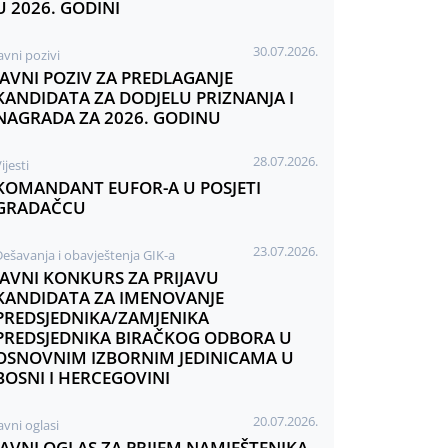
U 2026. GODINI
30.07.2026.
avni pozivi
JAVNI POZIV ZA PREDLAGANJE
KANDIDATA ZA DODJELU PRIZNANJA I
NAGRADA ZA 2026. GODINU
28.07.2026.
ijesti
KOMANDANT EUFOR-A U POSJETI
GRADAČCU
23.07.2026.
Dešavanja i obavještenja GIK-a
JAVNI KONKURS ZA PRIJAVU
KANDIDATA ZA IMENOVANJE
PREDSJEDNIKA/ZAMJENIKA
PREDSJEDNIKA BIRAČKOG ODBORA U
OSNOVNIM IZBORNIM JEDINICAMA U
BOSNI I HERCEGOVINI
20.07.2026.
avni oglasi
JAVNI OGLAS ZA PRIJEM NAMJEŠTENIKA