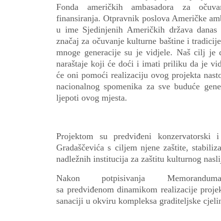
Fonda američkih ambasadora za očuvan
finansiranja
.
Otpravnik poslova Američke am
u ime Sjedinjenih Američkih država danas
značaj za očuvanje kulturne baštine i
tradicij
mnoge generacije su je vidjele. Naš cilj
naraštaje koji će doći i imati priliku da je v
će oni pomoći realizaciju ovog projekta nas
nacionalnog spomenika za sve buduće generac
ljepoti ovog mjesta.
Projektom su predviđeni konzervatorski 
Gradaščevića s ciljem njene zaštite, stabili
nadležnih institucija za zaštitu kulturnog nasli
Nakon potpisivanja Memora
sa
predviđenom
dinamik
om
realizacije proje
sanaciji u okviru kompleksa graditeljske cjeli