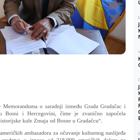
J
V
nje Memoranduma o saradnji između Grada Gradačac i
 Bosni i Hercegovini, čime je zvanično započela
a historijske kule Zmaja od Bosne u Gradačcu“.
 američkih ambasadora za očuvanje kulturnog naslijeđa
J