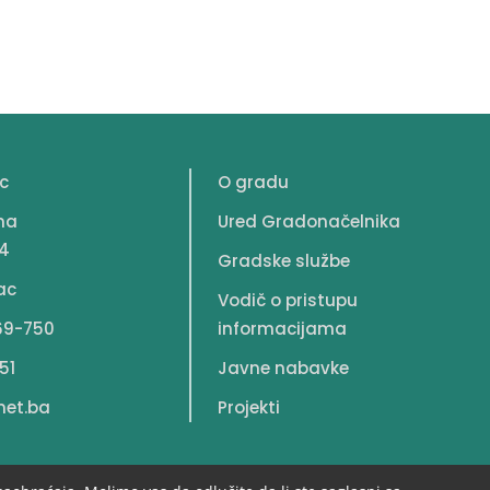
c
O gradu
na
Ured Gradonačelnika
4
Gradske službe
ac
Vodič o pristupu
69-750
informacijama
51
Javne nabavke
net.ba
Projekti