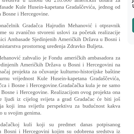
 sredstva u iznosu od 218.000 američkih dolara za
i fasade Kule Husein-kapetana Gradaščevića, jednog od
ka Bosne i Hercegovine.
onačelnik Gradačca Hajrudin Mehanović i otpravnik
e su zvanično stvoreni uslovi za početak realizacije
vnici Ambasade Sjedinjenih Američkih Država u Bosni i
nistarstva prostornog uređenja Zdravko Buljeta.
ehanović zahvalio je Fondu američkih ambasadora za
edinjenih Američkih Država u Bosni i Hercegovini na
ačaj projekta za očuvanje kulturno-historijske baštine
turnu vrijednost Kule Husein-kapetana Gradaščevića,
čca
i Bosne i Hercegovine.
Gradačačka kula je ne samo
t Bosne i Hercegovine.
Realizacijom ovog projekta ona
te ljudi iz cijelog svijeta a grad Gradačac će biti još
nja koji ima svijetlu perspektivu za budućnost kakva
imo u svojim genima.
adačačkoj kuli koji su predmet danas potpisanog
u Bosni i Hercegovini koj
i
m su odobrena sredstva iz