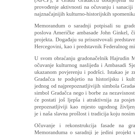
(AFCP), a Gradu Gradačcu dodijeljena su
provođenje aktivnosti na očuvanju i sanacij
najznačajnijih kulturno-historijskih spomeni
Memorandum o saradnji potpisali su grad
poslova Američke ambasade John Ginkel, čim
projekta. Događaju su prisustvovali predsta
Hercegovini, kao i predstavnik Federalnog mi
U svom obraćanju gradonačelnik Hajrudin M
očuvanje kulturnog naslijeđa i Ambasadi Sj
ukazanom povjerenju i podršci. Istakao je zn
Gradačca te podsjetio na historijsku i kul
jednog od najprepoznatljivijih simbola
Grada
simbol Gradačca nego i borbe za nezavisnos
će postati još ljepša i atraktivnija za posje
prepoznatljiviji kao mjesto ugodnog življe
je
i
naša slavna prošlost i tradicija koju nos
Očuvanje i rekonstrukcija fasade na gr
Memoranduma o saradnji je
jedini projekt 