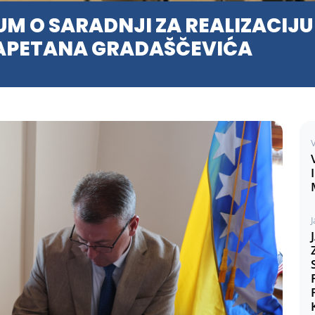
 O SARADNJI ZA REALIZACIJ
KAPETANA GRADAŠČEVIĆA
V
J