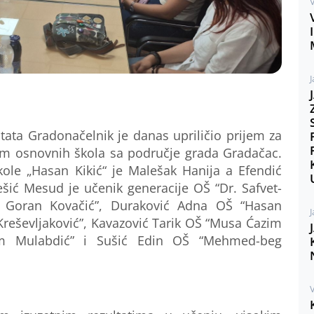
V
J
ltata
Grado
na
čelnik je danas upriličio prijem za
dam osnovni
h
škola sa područje grada Gradačac.
kole
„Hasan Kikić“
je
Malešak Hanija
a
Efendić
šić Mesud
je učenik generacije OŠ “
Dr.
Safvet-
 Goran Kovačić”,
Duraković Adna
OŠ “Hasan
J
reševljaković”,
Kavazović Tarik
OŠ “Musa Ćazim
m Mulabdić”
i
Sušić Edin
OŠ “Mehmed-beg
V