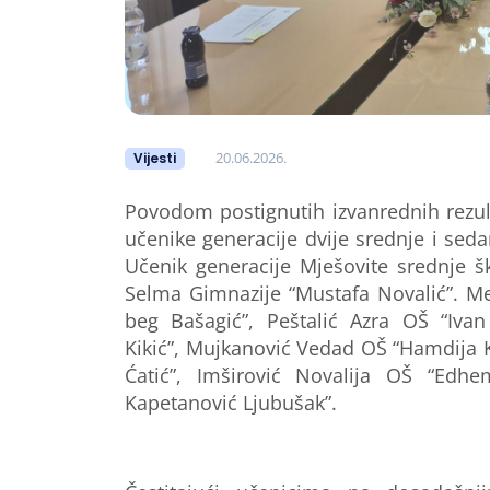
20.06.2026.
Vijesti
Povodom postignutih izvanrednih rezu
učenike generacije dvije srednje i se
Učenik generacije Mješovite srednje š
Selma
Gimnazije “Mustafa Novalić”.
Me
beg Bašagić”,
Peštalić Azra
OŠ “Ivan
Kikić”,
Mujkanović Vedad
OŠ “Hamdija K
Ćatić”, Imširović
Novalija
OŠ “Edhe
Kapetanović Ljubušak”.