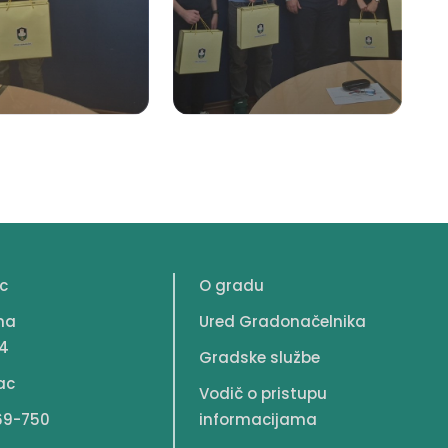
c
O gradu
na
Ured Gradonačelnika
4
Gradske službe
ac
Vodič o pristupu
69-750
informacijama