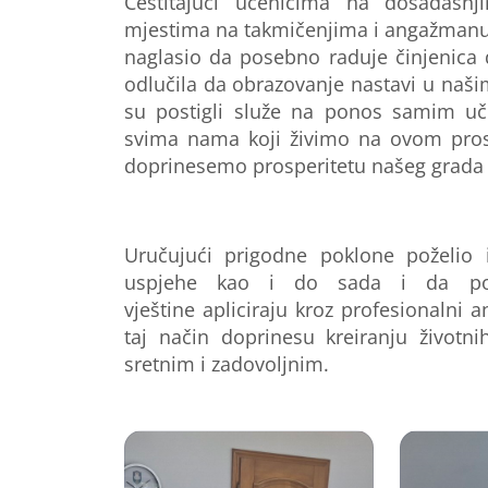
Čestitajući učenicima na dosadašnj
mjestima na takmičenjima i
angažman
naglasio
da posebno raduje činjenica d
odlučila da
obrazovanje
nastavi u naši
su postigli služe na ponos samim uče
svim
a
nama
koji živimo na ovom pro
doprinesemo prosperitetu našeg grada
Uručujući prigodne poklone p
oželio
uspjehe kao i do sada i da po 
vještine
apliciraju
kroz
profesionalni
a
taj način
doprinesu kreiranju životn
sretnim i zadovoljnim.