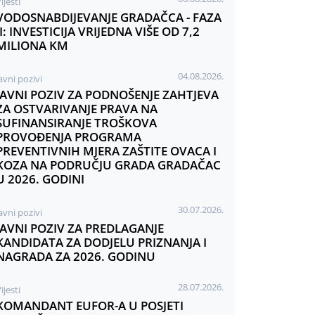
ijesti
VODOSNABDIJEVANJE GRADAČCA - FAZA
II: INVESTICIJA VRIJEDNA VIŠE OD 7,2
MILIONA KM
04.08.2026.
avni pozivi
JAVNI POZIV ZA PODNOŠENJE ZAHTJEVA
ZA OSTVARIVANJE PRAVA NA
SUFINANSIRANJE TROŠKOVA
PROVOĐENJA PROGRAMA
PREVENTIVNIH MJERA ZAŠTITE OVACA I
KOZA NA PODRUČJU GRADA GRADAČAC
U 2026. GODINI
30.07.2026.
avni pozivi
JAVNI POZIV ZA PREDLAGANJE
KANDIDATA ZA DODJELU PRIZNANJA I
NAGRADA ZA 2026. GODINU
28.07.2026.
ijesti
KOMANDANT EUFOR-A U POSJETI