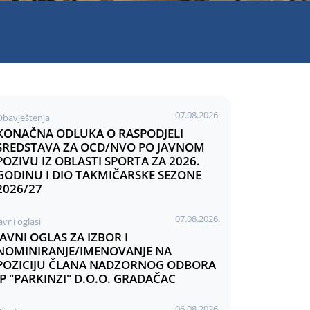
07.08.2026.
Obavještenja
KONAČNA ODLUKA O RASPODJELI
SREDSTAVA ZA OCD/NVO PO JAVNOM
POZIVU IZ OBLASTI SPORTA ZA 2026.
GODINU I DIO TAKMIČARSKE SEZONE
2026/27
07.08.2026.
avni oglasi
JAVNI OGLAS ZA IZBOR I
NOMINIRANJE/IMENOVANJE NA
POZICIJU ČLANA NADZORNOG ODBORA
JP "PARKINZI" D.O.O. GRADAČAC
06.08.2026.