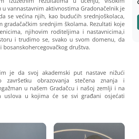
im iz
uzet
nim rezultatima u učenju, visokim
u u
vannastavnim aktivnostima
Gradonačelnik je
a se većina njih, kao budućih srednjoškolaca,
m gradačačkim srednjim školama.
Rezultati koje
nicima, njihovim roditeljima i nastavnicima
,
i
storu i trudimo se, svako u svom domenu, da
 i bosanskohercegovačkog društva.
 im
je
da svoj akademski put nastave nižući
završetku obrazovanja stečena znanja
i
ngažman u našem Gradačcu
i našoj zemlji
i na
ih uslova u kojima će se svi građani osjećati