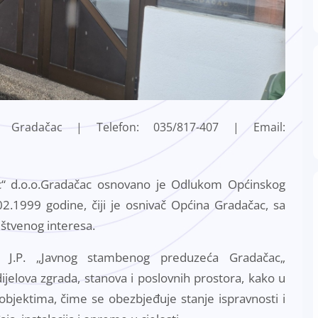
0 Gradačac |
Telefon: 035/817-407 |
Email:
c“ d.o.o.Gradačac osnovano je Odlukom Općinskog
2.1999 godine, čiji je osnivač Općina Gradačac, sa
štvenog interesa.
t J.P. „Javnog stambenog preduzeća Gradačac„
ijelova zgrada, stanova i poslovnih prostora, kako u
jektima, čime se obezbjeđuje stanje ispravnosti i