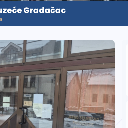
uzeće Gradačac
ća