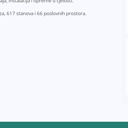
ja, instalacija i opreme u cjelosti.
za, 617 stanova i 66 poslovnih prostora.