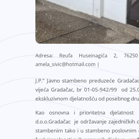
Adresa: Reufa Huseinagića 2, 7625
amela_sivic@hotmail.com |
J.P.“ Javno stambeno preduzeće Gradača
vijeća Gradačac, br 01-05-942/99 od 25.0
ekskluzivnom djelatnošću od posebnog dru
Kao osnovna i prioritetna djelatnos
d.o.o.Gradačac je održavanje zajedničkih d
stambenim tako i u stambeno poslovnim ob