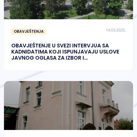
14.03.2025.
OBAVJEŠTENJA
OBAVJEŠTENJE U SVEZI INTERVJUA SA
KADNIDATIMA KOJI ISPUNJAVAJU USLOVE
JAVNOG OGLASA ZA IZBOR I
IMENOVANJE/NOMINIRANJE NA POZICIJE U
NADZORNIM ODBORIMA JAVNIH PREDUZEĆA
I UPRAVNIM ODBORIMA JAVNIH USTANOVA