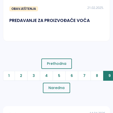
21.02.2025.
OBAVJEŠTENJA
PREDAVANJE ZA PROIZVOĐAČE VOĆA
Prethodna
1
2
3
4
5
6
7
8
9
Naredna