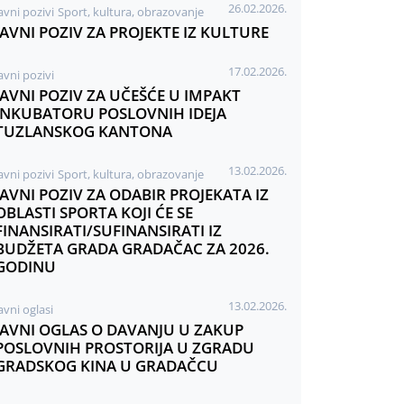
26.02.2026.
avni pozivi
Sport, kultura, obrazovanje
JAVNI POZIV ZA PROJEKTE IZ KULTURE
17.02.2026.
avni pozivi
JAVNI POZIV ZA UČEŠĆE U IMPAKT
INKUBATORU POSLOVNIH IDEJA
TUZLANSKOG KANTONA
13.02.2026.
avni pozivi
Sport, kultura, obrazovanje
JAVNI POZIV ZA ODABIR PROJEKATA IZ
OBLASTI SPORTA KOJI ĆE SE
FINANSIRATI/SUFINANSIRATI IZ
BUDŽETA GRADA GRADAČAC ZA 2026.
GODINU
13.02.2026.
avni oglasi
JAVNI OGLAS O DAVANJU U ZAKUP
POSLOVNIH PROSTORIJA U ZGRADU
GRADSKOG KINA U GRADAČCU