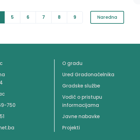
5
6
7
8
9
Naredna
c
O gradu
na
Ured Gradonačelnika
4
Gradske službe
ac
Vodič o pristupu
69-750
informacijama
51
Javne nabavke
net.ba
Projekti