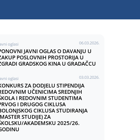
06.03.2026.
avni oglasi
PONOVNI JAVNI OGLAS O DAVANJU U
ZAKUP POSLOVNIH PROSTORIJA U
ZGRADI GRADSKOG KINA U GRADAČCU
03.03.2026.
avni oglasi
KONKURS ZA DODJELU STIPENDIJA
REDOVNIM UČENICIMA SREDNJIH
ŠKOLA I REDOVNIM STUDENTIMA
PRVOG I DRUGOG CIKLUSA
BOLONJSKOG CIKLUSA STUDIRANJA
(MASTER STUDIJE) ZA
ŠKOLSKU/AKADEMSKU 2025/26.
GODINU