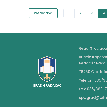
Prethodna
1
2
3
4
Grad Gradača
Husein Kapeta
Gradaščevića 
76250 Gradač
Telefon: 035/3
Fax: 035/369-7
opc.grad@bih.